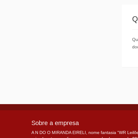
Q
Qu
do
Sobre a empresa
A N DO O MIRANDA EIRELI, nome fantasia “WR Leilões”