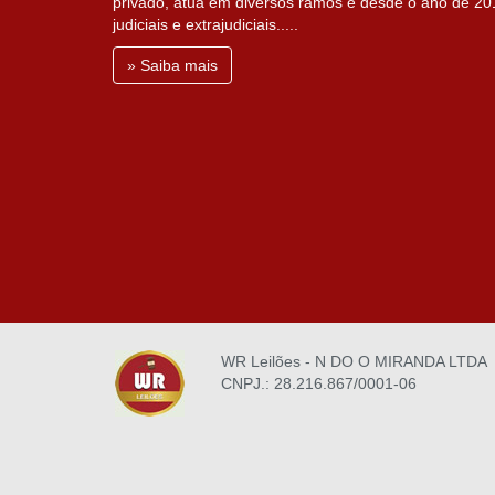
privado, atua em diversos ramos e desde o ano de 201
judiciais e extrajudiciais.....
» Saiba mais
WR Leilões - N DO O MIRANDA LTDA
CNPJ.: 28.216.867/0001-06