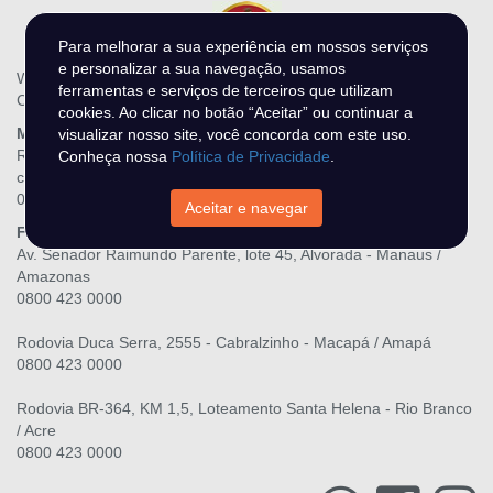
Para melhorar a sua experiência em nossos serviços
e personalizar a sua navegação, usamos
WR Leilões - N DO O MIRANDA LTDA
ferramentas e serviços de terceiros que utilizam
CNPJ.: 28.216.867/0001-06
cookies. Ao clicar no botão “Aceitar” ou continuar a
Matriz
visualizar nosso site, você concorda com este uso.
Rua Três Maria, 139, Raiar do Sol - Boa Vista / Roraima
Conheça nossa
Política de Privacidade
.
contato@wrleiloes.com.br
0800 423 0000
Aceitar e navegar
Filiais
Av. Senador Raimundo Parente, lote 45, Alvorada - Manaus /
Amazonas
0800 423 0000
Rodovia Duca Serra, 2555 - Cabralzinho - Macapá / Amapá
0800 423 0000
Rodovia BR-364, KM 1,5, Loteamento Santa Helena - Rio Branco
/ Acre
0800 423 0000